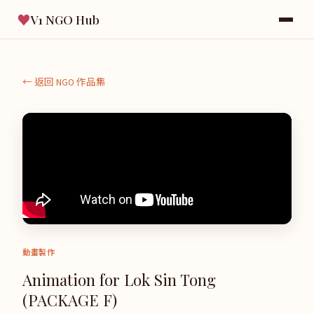
♥
V1 NGO Hub
← 返回 NGO 作品集
動畫製作
Animation for Lok Sin Tong
(PACKAGE F)