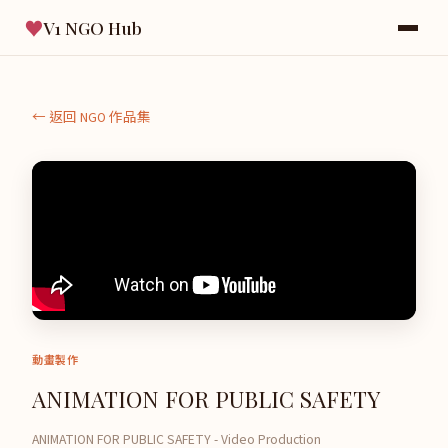
♥
V1 NGO Hub
← 返回 NGO 作品集
動畫製作
ANIMATION FOR PUBLIC SAFETY
ANIMATION FOR PUBLIC SAFETY - Video Production