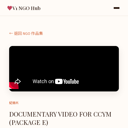
♥
V1 NGO Hub
← 返回 NGO 作品集
紀錄片
DOCUMENTARY VIDEO FOR CCYM
(PACKAGE E)