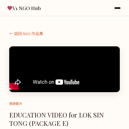
♥
V1 NGO Hub
← 返回 NGO 作品集
培訓影片
EDUCATION VIDEO for LOK SIN
TONG (PACKAGE E)