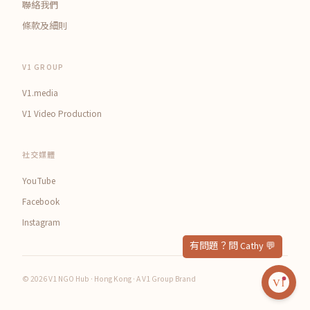
聯絡我們
條款及細則
V1 GROUP
V1.media
V1 Video Production
社交媒體
YouTube
Facebook
Instagram
© 2026 V1 NGO Hub · Hong Kong · A V1 Group Brand