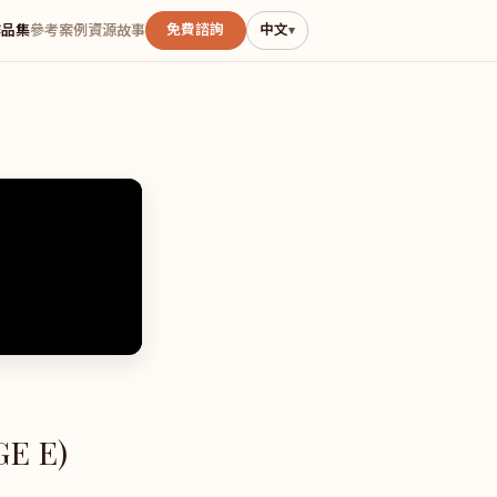
免費諮詢
中文
作品集
參考案例
資源
故事
▾
E E)