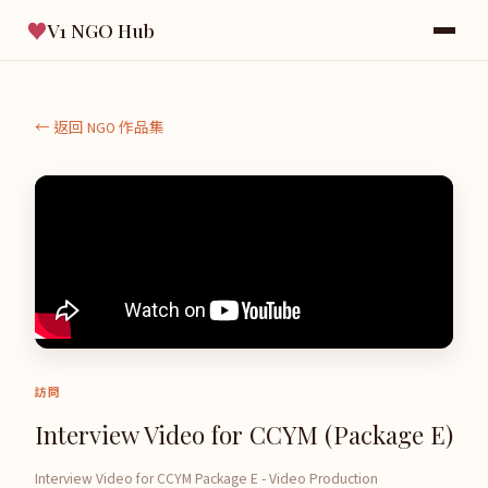
♥
V1 NGO Hub
← 返回 NGO 作品集
訪問
Interview Video for CCYM (Package E)
Interview Video for CCYM Package E - Video Production