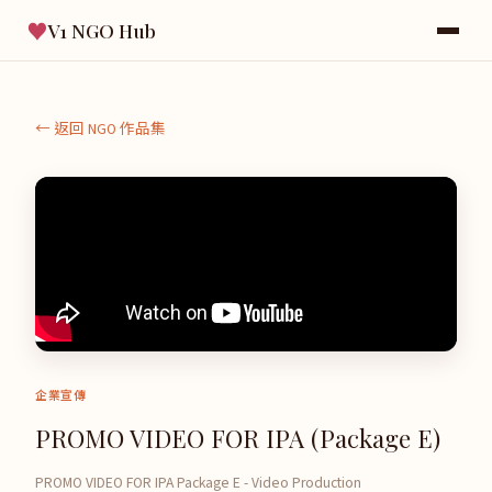
♥
V1 NGO Hub
← 返回 NGO 作品集
企業宣傳
PROMO VIDEO FOR IPA (Package E)
PROMO VIDEO FOR IPA Package E - Video Production