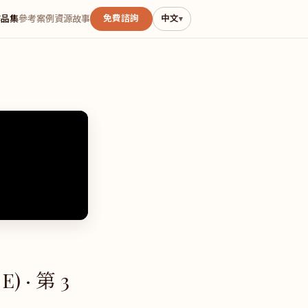
免費諮詢
中文
作品集
參考案例
資源
故事
▾
) · 第 3