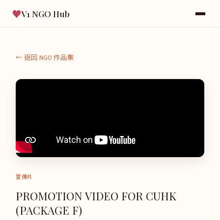
♥
V1 NGO Hub
← 返回 NGO 作品集
宣傳片
PROMOTION VIDEO FOR CUHK
(PACKAGE F)