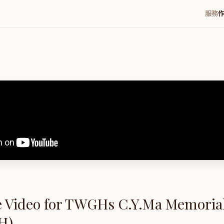
服務
 Video for TWGHs C.Y.Ma Memorial
H)