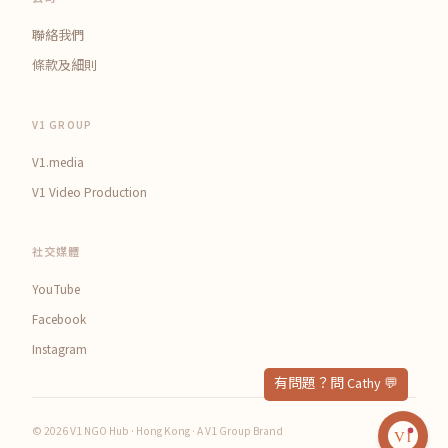
聯絡我們
條款及細則
V1 GROUP
V1.media
V1 Video Production
社交媒體
YouTube
Facebook
Instagram
© 2026 V1 NGO Hub · Hong Kong · A V1 Group Brand