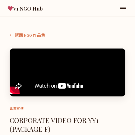
♥
V1 NGO Hub
← 返回 NGO 作品集
企業宣傳
CORPORATE VIDEO FOR YY1
(PACKAGE F)