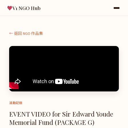
♥
V1 NGO Hub
← 返回 NGO 作品集
活動記錄
EVENT VIDEO for Sir Edward Youde
Memorial Fund (PACKAGE G)