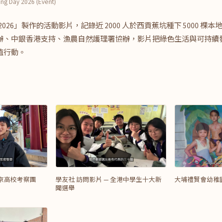
ng Day 2026 (Event)
2026」製作的活動影片，記錄近 2000 人於西貢蕉坑種下 5000 棵
辦、中銀香港支持、漁農自然護理署協辦，影片把綠色生活與可持續
植行動。
北京高校考察團
學友社 訪問影片 — 全港中學生十大新
大埔禮賢會幼稚
聞選舉