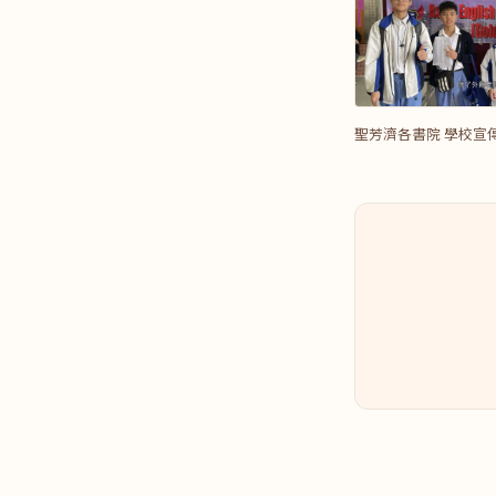
聖芳濟各書院 學校宣