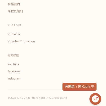
聯絡我們
條款及細則
V1 GROUP
V1.media
V1 Video Production
社交媒體
YouTube
Facebook
Instagram
© 2026 V1 NGO Hub · Hong Kong · A V1 Group Brand