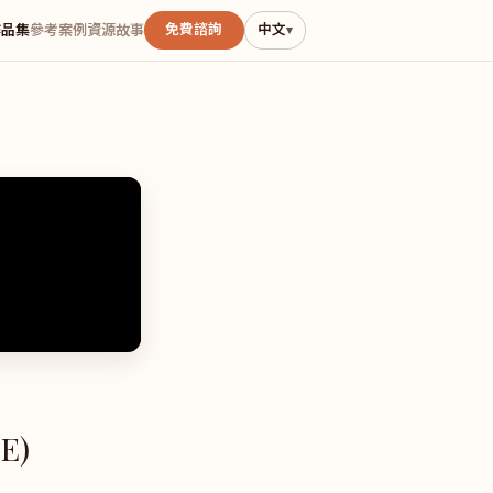
免費諮詢
中文
作品集
參考案例
資源
故事
▾
E)