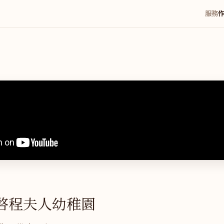
服務
啓程夫人幼稚園